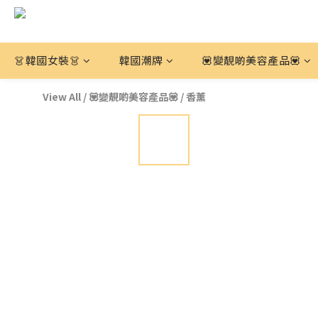
👗韓國女裝👗
韓國潮牌
💟變靚啲美容產品💟
View All
/
💟變靚啲美容產品💟
/
香薰