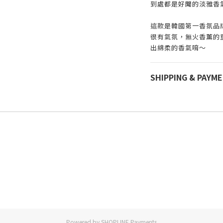
到處都是好聞的淡雅香氣
這款是韓國第一香氛品牌
很有氣氛，無火香薰的
出綿柔的香氣唷～
SHIPPING & PAYM
Powered by
SHOPLINE Payments