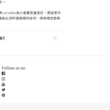
~~
cocodor無火香薰質量更好，擺設家中
重點必須伴隨香精的自然，揮發穩定散髮
ENT
Follow us on