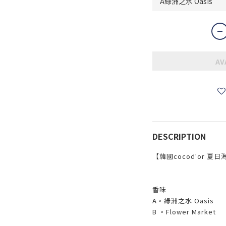
AV
DESCRIPTION
【韓國cocod'or 夏
香味
A。綠洲之水 Oasis
B 。Flower Market