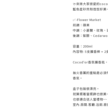
🍈來揪大家很愛的coc
藍色星砂貝殼造型好美~
✅-Flower Market
前調：蘋果
中調：小蒼蘭、玫瑰、
後調：紫滕、Cedarwo
容量：200ml
內容物: 5支擴香棒 + 2
Cocod'or香氛擴
無火香薰的重點是必須
香氣。
盒子包裝很漂亮。
就算擺著當擺飾也很美~
也很適合送人當禮物~~
室內.房間.客廳.浴廁.