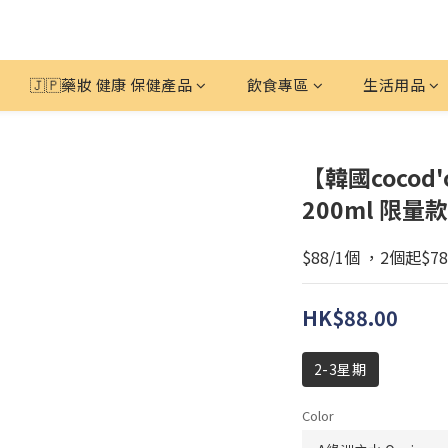
🇯🇵藥妝 健康 保健產品
飲食專區
生活用品
【韓國cocod
200ml 限量款
$88/1個 ，2個起$78
HK$88.00
2-3星期
Color