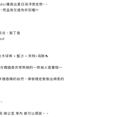
odor擴香出夏日海洋限定款~。
~而且現在還有折扣喔!!!
百合、紫丁香
od
支木球棒 + 藍沙 + 貝殼+海豚🐬
香瓶，在韓國是非常熱銷的一款無火香薰哦～
伴隨香精的自然，揮發穩定散髮出綿柔的
~
廚房.辦公室.車內 都可以擺放。。