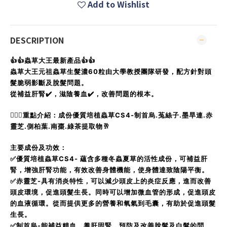
Add to Wishlist
DESCRIPTION
👍👍蟲草大王最新產品👍👍
蟲草大王元祖蟲草生髮濃60粒由大學教授團隊研發，配方針對頭
髮脆弱影斷及脫髮問題。
從補益肝腎✔️，滋陰養血✔️，改善問題的根本。
💁🏻‍♀️重點介紹：成份優質培植蟲草CS4-制首烏.菟絲子.墨旱連.赤
靈芝.側柏葉.南棗.綠茶提取物🥂
主要成份及功效：
✅優質培植蟲草CS4- 蘊含多種冬蟲夏草的活性成份，可補益肝
腎，增強肝腎功能，有效改善身體機能，使身體達致陰陽平衡。
✅赤靈芝-具有消炎特性，可以減少頭皮上的炎症反應，進而改善
頭皮環境，促進頭髮生長。同時可以增加微血管的形成，促進頭皮
的血液循環。從而提供更多的營養和氧氣到毛囊，有助於促進頭髮
生長。
✅制首烏-能補益精血，養肝固腎，預防及改善脫髮及白髮的問