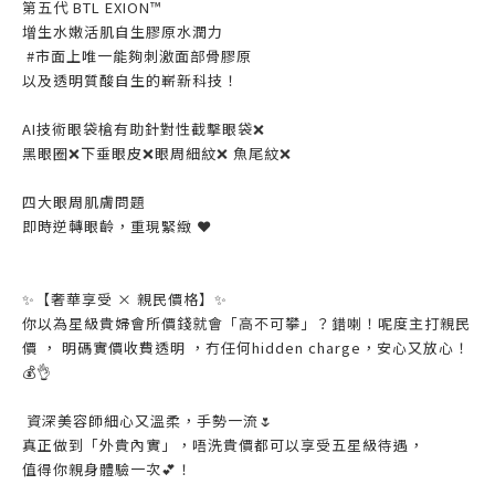
第五代 BTL EXION™️
增生水嫩活肌自生膠原水潤力
#市面上唯一能夠刺激面部骨膠原
以及透明質酸自生的嶄新科技！
AI技術眼袋槍有助針對性截擊眼袋❌
黑眼圈❌下垂眼皮❌眼周細紋❌ 魚尾紋❌
四大眼周肌膚問題
即時逆轉眼齡，重現緊緻 ❤️
✨【奢華享受 × 親民價格】✨
你以為星級貴婦會所價錢就會「高不可攀」？錯喇！呢度主打親民
價 ， 明碼實價收費透明 ，冇任何hidden charge，安心又放心！
💰👌
資深美容師細心又溫柔，手勢一流🌷
真正做到「外貴內實」，唔洗貴價都可以享受五星級待遇，
值得你親身體驗一次💕！