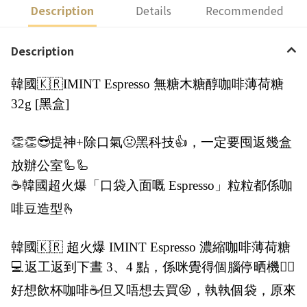
Description
Details
Recommended
Description
韓國🇰🇷IMINT Espresso 無糖木糖醇咖啡薄荷糖
32g [黑盒]
👏👏😎提神+除口氣🤢黑科技👍，一定要囤返幾盒
放辦公室🦾🦾
☕️韓國超火爆「口袋入面嘅 Espresso」粒粒都係咖
啡豆造型🫰
韓國🇰🇷 超火爆 IMINT Espresso 濃縮咖啡薄荷糖
💻返工返到下晝 3、4 點，係咪覺得個腦停晒機🫩，
好想飲杯咖啡☕️但又唔想去買😝，執執個袋，原來