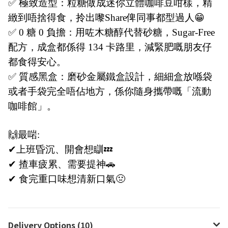
✅ 極致造型：粒糖做成迷你立體咖啡豆咁樣，精
緻到唔捨得食，拎出嚟Share俾同事都型過人😁
✅ 0 糖 0 負擔：用咗木糖醇代替砂糖，Sugar-Free
配方，成盒都係得 134 卡路里，減緊肥嘅朋友仔
都食得安心。
✅ 質感黑盒：磨砂金屬鐵盒設計，細細盒放喺袋
或者手袋完全唔佔地方，係你隨身攜帶嘅「流動
咖啡館」。
🙌最啱:
✔上班昏沉、開會想瞓💤
✔ 揸車疲累、需要提神🚗
✔ 食完重口味想清新口氣🤢
Delivery Options (10)