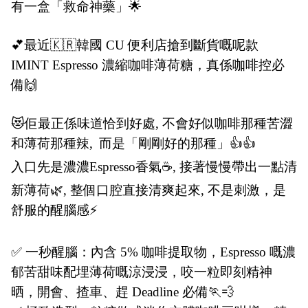
有一盒「救命神藥」🌟
💕最近🇰🇷韓國 CU 便利店搶到斷貨嘅呢款
IMINT Espresso 濃縮咖啡薄荷糖，真係咖啡控必
備🙌
😻佢最正係味道恰到好處, 不會好似咖啡那種苦澀
和薄荷那種辣,
而是「剛剛好的那種」👍👍
入口先是濃濃Espresso香氣☕, 接著慢慢帶出一點清
新薄荷🌿, 整個口腔直接清爽起來, 不是刺激，是
舒服的醒腦感⚡
✅ 一秒醒腦：內含 5% 咖啡提取物，Espresso 嘅濃
郁苦甜味配埋薄荷嘅涼浸浸，咬一粒即刻精神
晒，開會、揸車、趕 Deadline 必備🏃💨