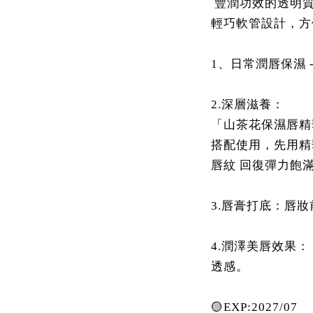
豐潤功效的透明質
輕巧軟管設計，方
1、日常潤唇保濕 
2.深層滋養：
「山茶花保濕唇精
搭配使用，先用精華
唇紋 回復彈力飽
3.唇膏打底：唇
4.潤澤美唇效果：
透感。
🟡EXP:2027/07