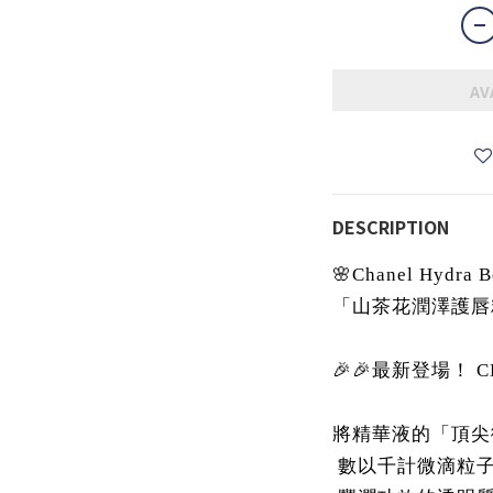
AV
DESCRIPTION
🌸Chanel Hydra Be
「山茶花潤澤護唇精
🎉🎉最新登場！ 
將精華液的「頂尖
數以千計微滴粒子