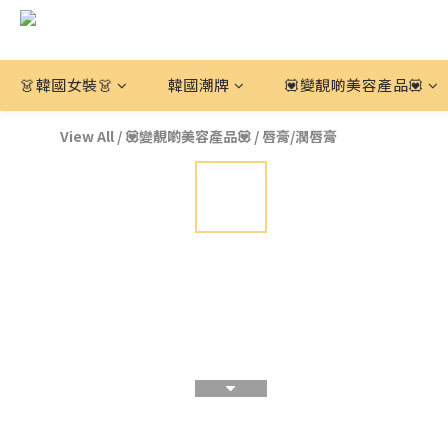
👗韓國女裝👗
韓國潮牌
💟變靚啲美容產品💟
View All
/
💟變靚啲美容產品💟
/
唇膏/潤唇膏