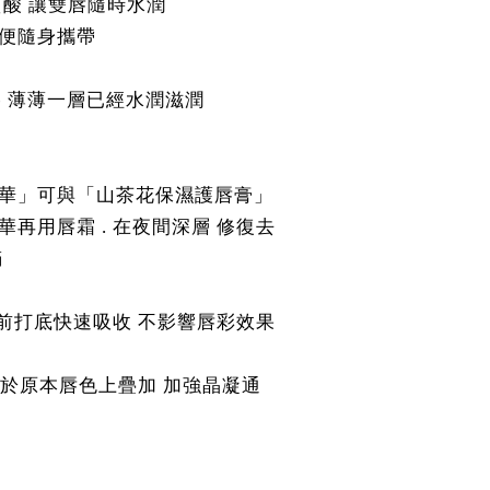
酸 讓雙唇隨時水潤
便隨身攜帶
- 薄薄一層已經水潤滋潤
華」可與「山茶花保濕護唇膏」
再用唇霜 . 在夜間深層 修復去
滿
妝前打底快速吸收 不影響唇彩效果
 於原本唇色上疊加 加強晶凝通