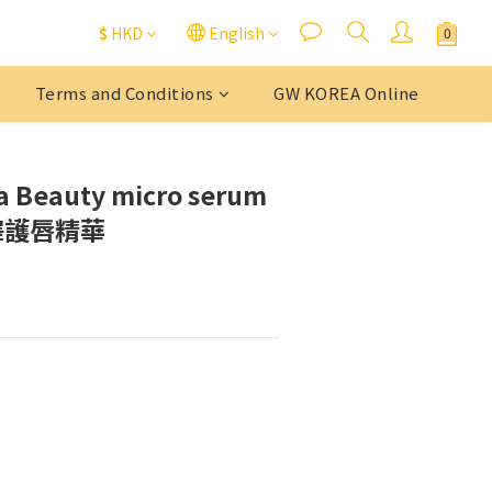
$
HKD
English
Terms and Conditions
GW KOREA Online
a Beauty micro serum
潤澤護唇精華