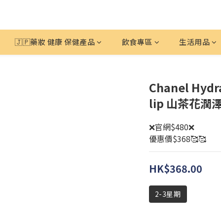
🇯🇵藥妝 健康 保健產品
飲食專區
生活用品
Chanel Hydr
lip 山茶花
❌官網$480❌
優惠價$368🥰🥰
HK$368.00
2-3星期