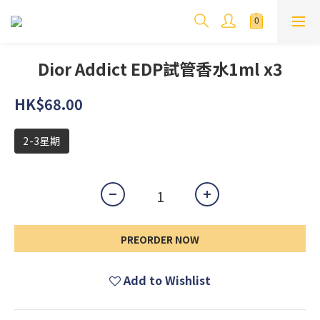
Dior Addict EDP試管香水1ml x3
HK$68.00
2-3星期
PREORDER NOW
Add to Wishlist