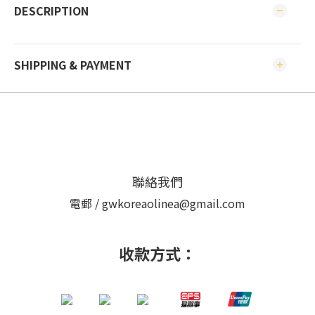
DESCRIPTION
SHIPPING & PAYMENT
聯絡我們
電郵 / gwkoreaolinea@gmail.com
收款方式：