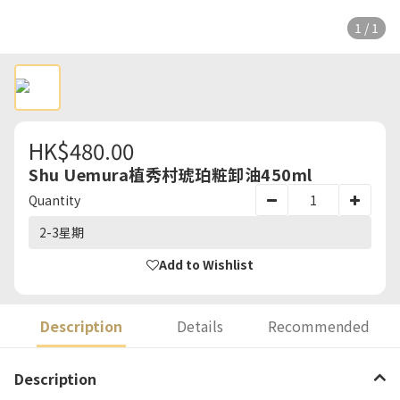
1 / 1
HK$480.00
Shu Uemura植秀村琥珀粧卸油450ml
Quantity
2-3星期
Add to Wishlist
Description
Details
Recommended
Description