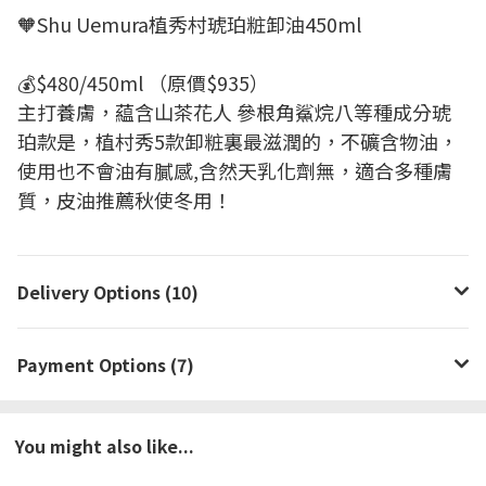
🧡Shu Uemura植秀村琥珀粧卸油450ml
💰$480/450ml （原價$935）
主打養膚，藴含山茶花人 參根角鯊烷八等種成分琥
珀款是，植村秀5款卸粧裏最滋潤的，不礦含物油，
使用也不會油有膩感,含然天乳化劑無，適合多種膚
質，皮油推薦秋使冬用！
Delivery Options (10)
Payment Options (7)
You might also like...