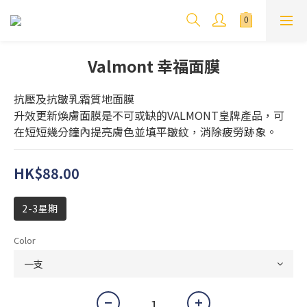
Valmont 幸福面膜
抗壓及抗皺乳霜質地面膜
升效更新煥膚面膜是不可或缺的VALMONT皇牌產品，可
在短短幾分鐘內提亮膚色並填平皺紋，消除疲勞跡象。
HK$88.00
2-3星期
Color