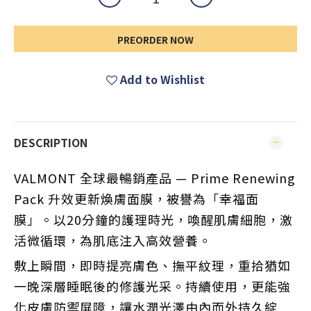
PREORDER NOW
Add to Wishlist
DESCRIPTION
VALMONT 全球最暢銷產品 — Prime Renewing 
Pack 升效更新煥膚面膜，被譽為「幸福面
膜」。以20分鐘的護理時光，喚醒肌膚細胞，激
活微循環，為肌底注入高效營養。
敷上瞬間，即時提亮膚色、撫平紋理，重拾猶如
一晚深層睡眠後的修護光采。持續使用，更能強
化皮膚防禦屏障，讓水潤光澤由內而外持久綻