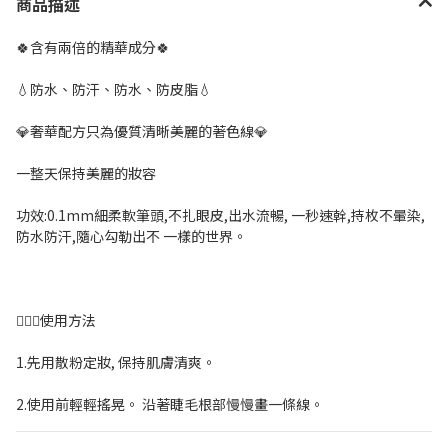
商品描述
🍀含有兩倍的精華成分🍀
💧防水、防汗、防水、防皮脂💧
💎奢華配方只為優質清晰美麗的著色線💎
一整天保持美麗的妝容
功效:0.1mm細柔軟筆頭,不扎眼皮,出水流暢, 一秒速幹,持枚不暈染,
防水防汗,隨心勾勒出不 一樣的世界。
💁🏻‍♀️使用方法
1.先用散粉定妝, 保持肌膚清爽。
2.使用前輕輕搖晃。 沿著睫毛根部慢慢畫一條線。