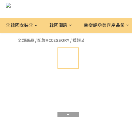
👗韓國女裝👗
韓國潮牌
💟變靚啲美容產品💟
全部商品
/
配飾ACCESSORY
/
襪類🧦