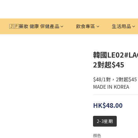
🇯🇵藥妝 健康 保健產品
飲食專區
生活用品
韓國LE02#LA
2對起$45
$48/1對，2對起$45
MADE IN KOREA
HK$48.00
2-3星期
顏色