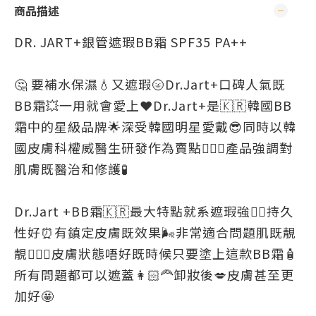
商品描述
DR. JART+銀管遮瑕BB霜 SPF35 PA++
🤔 要補水保濕💧又遮瑕🌝Dr.Jart+口碑人氣既
BB霜💥一用就會愛上❤️Dr.Jart+是🇰🇷韓國BB
霜中的星級品牌🌟深受韓國明星愛戴😎同時以韓
國皮膚科權威醫生研發作為賣點👨🏻‍⚕️產品強調對
肌膚既醫治和修護🧪
Dr.Jart +BB霜🇰🇷最大特點就系遮瑕強👍🏻持久
性好⏰有鎮定皮膚既效果🌬非常適合問題肌既靚
靚🧏🏻‍♀️皮膚狀態唔好既時候只要塗上這款BB霜🧴
所有問題都可以遮蓋👩🏻‍🦰卸妝後💋皮膚甚至更
加好🤩