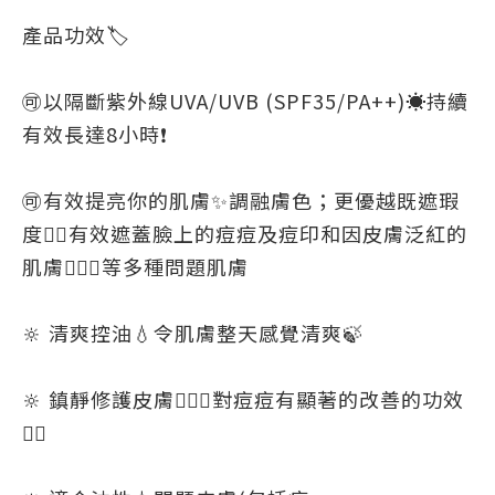
產品功效🏷
🉑以隔斷紫外線UVA/UVB (SPF35/PA++)☀️持續
有效長達8小時❗
🉑有效提亮你的肌膚✨調融膚色；更優越既遮瑕
度👍🏻有效遮蓋臉上的痘痘及痘印和因皮膚泛紅的
肌膚🧏🏻‍♀️等多種問題肌膚
🔆 清爽控油💧令肌膚整天感覺清爽🍃
🔆 鎮靜修護皮膚🧏🏻‍♀️對痘痘有顯著的改善的功效
👍🏻