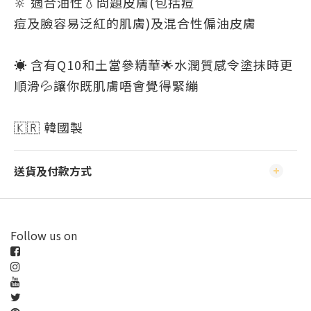
🔆 適合油性💧問題皮膚(包括痘
痘及臉容易泛紅的肌膚)及混合性偏油皮膚
☀️ 含有Q10和土當參精華🌟水潤質感令塗抹時更
順滑💦讓你既肌膚唔會覺得緊繃
🇰🇷 韓國製
送貨及付款方式
Follow us on