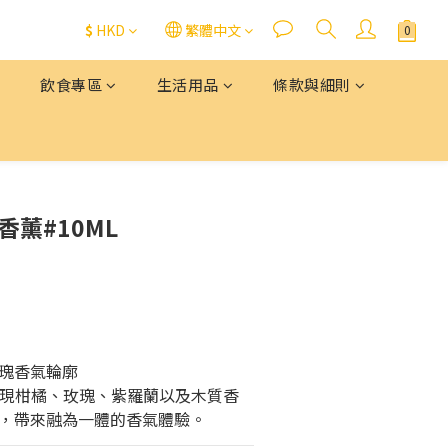
$
HKD
繁體中文
飲食專區
生活用品
條款與細則
高級香薰#10ML
瑰香氣輪廓
依次展現柑橘、玫瑰、紫羅蘭以及木質香
，帶來融為一體的香氣體驗。​