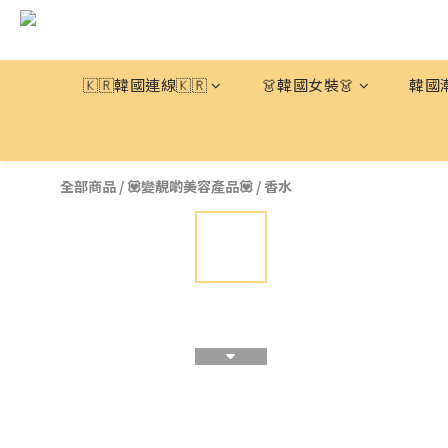
🇰🇷韓國連線🇰🇷
👗韓國女裝👗
韓國
全部商品
/
💟變靚啲美容產品💟
/
香水