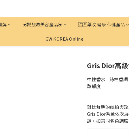
潮牌
💟變靚啲美容產品💟
🇯🇵藥妝 健康 保健產品
GW KOREA Online
Gris Dior
中性香水 - 絲柏香調
馥郁度
對比鮮明的絲柏與玫
Gris Dior香薰
調，如其同名色調般