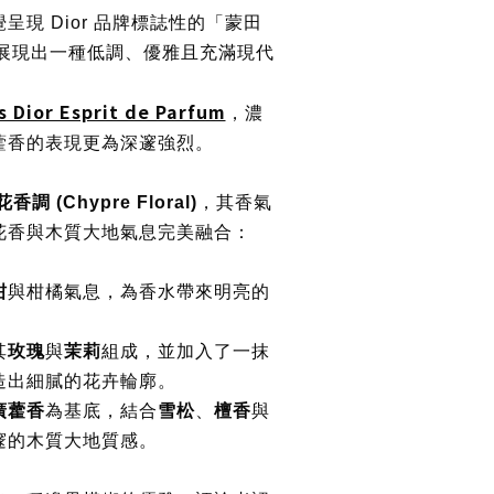
呈現 Dior 品牌標誌性的「蒙田
ay)，展現出一種低調、優雅且充滿現代
s Dior Esprit de Parfum
，濃
藿香的表現更為深邃強烈。
香調 (Chypre Floral)
，其香氣
花香與木質大地氣息完美融合：
柑
與柑橘氣息，為香水帶來明亮的
其
玫瑰
與
茉莉
組成，並加入了一抹
造出細膩的花卉輪廓。
廣藿香
為基底，結合
雪松
、
檀香
與
邃的木質大地質感。