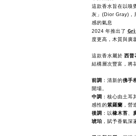
這款香水旨在以嗅覺
灰」(Dior Gr
感的氣息
Gri
2024 年推出了
度更高，木質與廣
這款香水屬於
西普花
結構層次豐富，將
前調
：清新的
佛手
開場。
中調
：核心由土耳
感性的
紫羅蘭
，營
後調
：以
橡木苔
、
琥珀
，賦予香氣深