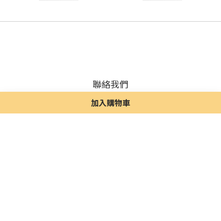
聯絡我們
電郵 / gwkoreaolinea@gmail.com
加入購物車
收款方式：