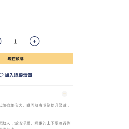
現在預購
加入追蹤清單
以加強並倍大。眼周肌膚明顯提升緊緻，
實動人，減淡浮腫。嬌嫩的上下眼瞼得到