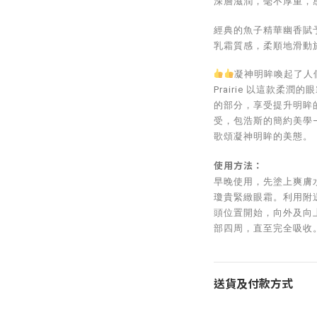
深層滋潤，毫不厚重，
經典的魚子精華幽香賦
乳霜質感，柔順地滑動
凝神明眸喚起了人
Prairie 以這款柔
的部分，享受提升明眸
受，包浩斯的簡約美學——這
歌頌凝神明眸的美態。
使用方法：
早晚使用，先塗上爽膚
瓊貴緊緻眼霜。利用附
頭位置開始，向外及向
部四周，直至完全吸收
送貨及付款方式