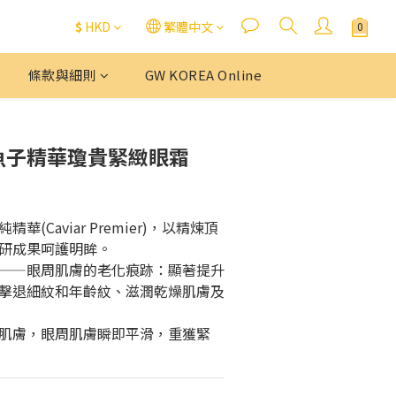
$
HKD
繁體中文
條款與細則
GW KOREA Online
e – 魚子精華瓊貴緊緻眼霜
(Caviar Premier)，以精煉頂
研成果呵護明眸。
——眼周肌膚的老化痕跡：顯著提升
擊退細紋和年齡紋、滋潤乾燥肌膚及
肌膚，眼周肌膚瞬即平滑，重獲緊