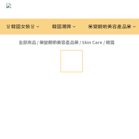
👗韓國女裝👗
韓國潮牌
💟變靚啲美容產品💟
全部商品
/
💟變靚啲美容產品💟
/
Skin Care
/
眼霜