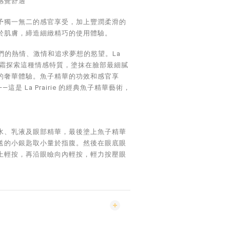
感覺舒適
予獨一無二的感官享受，加上豐潤柔滑的
於肌膚，締造細緻精巧的使用體驗。
們的熱情、激情和追求夢想的慾望。La
潤的眼霜探索這種情感特質，塗抹在臉部最細膩
的奢華體驗。魚子精華的功效和感官享
是 La Prairie 的經典魚子精華藝術，
水、乳液及眼部精華，最後塗上魚子精華
送的小銀匙取小量於指腹。然後在眼底眼
上輕按，再沿眼瞼向內輕按，輕力按壓眼
。