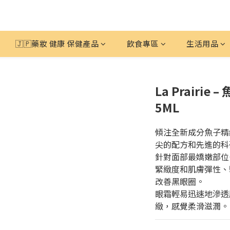
🇯🇵藥妝 健康 保健產品
飲食專區
生活用品
La Prairi
5ML
傾注全新成分魚子精純精華
尖的配方和先進的科
針對面部最嬌嫩部位
緊緻度和肌膚彈性、
改善黑眼圈。
眼霜輕易迅速地滲透
緻，感覺柔滑滋潤。