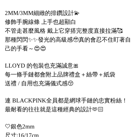
2MM/3MM細緻的排鑽設計💫
修飾手腕線條 上手也超顯白
不管走甚麼風格 戴上它穿搭完整度直接拉滿🥰
那種閃閃✨✨發光的高級感🥹真的會忍不住盯著自
己的手看～😍😍
LLOYD 的包裝也充滿誠意🎀
每一條手鏈都會附上品牌禮盒＋絲帶＋紙袋
送禮 / 自用也充滿儀式感😚
連 BLACKPINK全員都是網球手鏈的忠實粉絲！
最耐看的往往就是這種經典的設計🫶🏻
🤍銀色2mm
尺寸:16/17cm