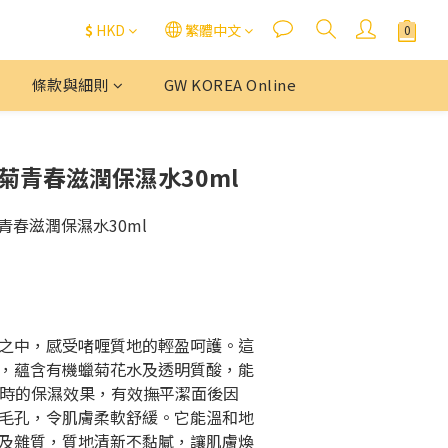
$
HKD
繁體中文
條款與細則
GW KOREA Online
ne蠟菊青春滋潤保濕水30ml
蠟菊青春滋潤保濕水30ml
之中，感受啫喱質地的輕盈呵護。這
，蘊含有機蠟菊花水及透明質酸，能
 小時的保濕效果，有效撫平潔面後因
毛孔，令肌膚柔軟舒緩。它能溫和地
及雜質，質地清新不黏膩，讓肌膚煥