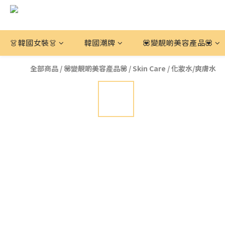
👗韓國女裝👗
韓國潮牌
💟變靚啲美容產品💟
全部商品
/
💟變靚啲美容產品💟
/
Skin Care
/
化妝水/爽膚水