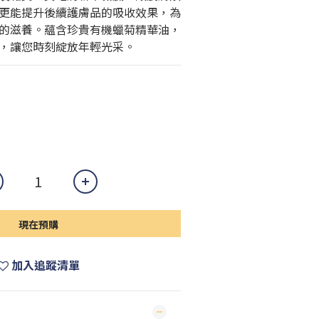
更能提升後續護膚品的吸收效果，為
的滋養。蘊含珍貴有機蠟菊精華油，
，讓您時刻綻放年輕光采。
現在預購
加入追蹤清單