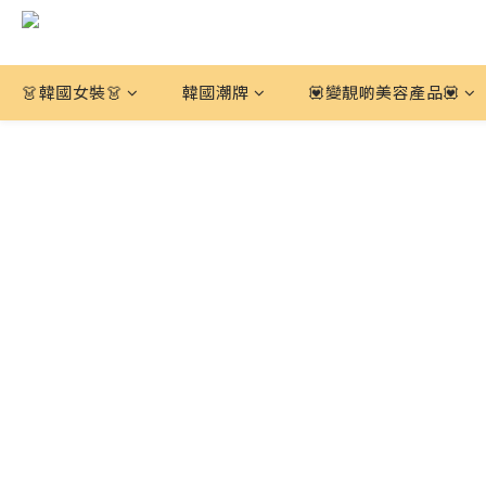
👗韓國女裝👗
韓國潮牌
💟變靚啲美容產品💟