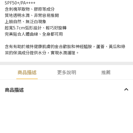
SPF50+/PA++++
含刺槐萃取物、膠原等成分
質地透明水潤、非常容易推開
上臉自然、無泛白現象
超寬5.7cm弧形設計、輕巧好旋轉
完美貼合人體曲線、全身都可用
含有有助於維持健康肌膚的金合歡肽和神經醯胺，蘆薈、黃瓜和綠
茶的保濕成分提供水分，實現水潤護理。
商品描述
更多說明
推薦
商品描述
可快速、輕鬆地進行大面積防曬，且不會出現任何間隙。
SPF50+/PA++++
可快速、輕鬆地進行大面積防曬，且不會
出現任何間隙。
SPF50+/PA++++
含刺槐萃取物、膠原等成分