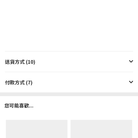
上臉自然、無泛白現象
超寬5.7cm弧形設計、輕巧好旋轉
完美貼合人體曲線、全身都可用
含有有助於維持健康肌膚的金合歡肽和神經醯胺，蘆薈、黃
瓜和綠茶的保濕成分提供水分，實現水潤護理。
送貨方式 (10)
付款方式 (7)
您可能喜歡...