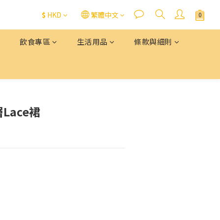
$
HKD
繁體中文
飲食專區
生活用品
條款與細則
層Lace裙