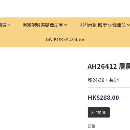
潮牌
💟變靚啲美容產品💟
🇯🇵藥妝 健康 保健產品
GW KOREA Online
AH26412 層
腰24-38，長14
HK$288.00
3-4星期
顏色