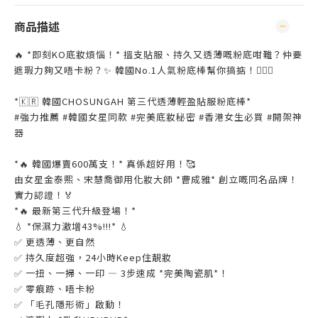
商品描述
🔥 *即刻KO底妝煩惱！* 搵支貼服、持久又透薄嘅粉底咁難？仲要
遮瑕力夠又唔卡粉？✨ 韓國No.1人氣粉底棒幫你搞掂！🙆🏻‍♀
*🇰🇷 韓國CHOSUNGAH 第三代透薄輕盈貼服粉底棒*
#強力推薦 #韓國女星同款 #完美底妝秘密 #香港女生必買 #開架神
器
*🔥 韓國爆賣600萬支！* 真係超好用！🥰
由女星金泰熙、宋慧喬御用化妝大師 *曹成雅* 創立嘅同名品牌！
實力認證！🏅
*🔥 最新第三代升級登場！*
💧 *保濕力激增43%!!!* 💧
✅ 更透薄、更自然
✅ 持久度超強，24小時Keep住靚妝
✅ 一扭、一掃、一印 — 3步速成 *完美陶瓷肌*！
✅ 零痕跡、唔卡粉
✅ 「毛孔隱形術」啟動！