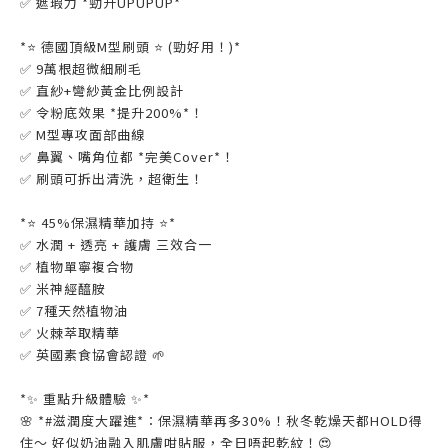
✅ 遮瑕力 *勁升UPUPUP*
*⭐ 德國頂級M型刷頭 ⭐ (勁好用！)*
✅ 9萬根超微細刷毛
✅ 直紗+彎紗黃金比例設計
✅ 令粉底效果 *提升200%*！
✅ M型專攻面部曲線
✅ 鼻翼、嘴角位都 *完美Cover*！
✅ 刷頭可拆出清洗，超衛生！
*⭐ 45%保濕精華加持 ⭐*
✅ 水潤 + 透亮 + 護膚 三效合一
✅ 植物單寧複合物
✅ 米神經醯胺
✅ 7種天然植物油
✅ 火棘萃取精華
✅ 英國素食協會認證 🌱
*✨ 重點升級體驗 ✨*
🌸 *#滋潤度大躍進*：保濕精華再多30%！秋冬乾燥天都HOLD得
住～ 好似奶油融入肌膚咁貼服，全日唔起乾紋！😍