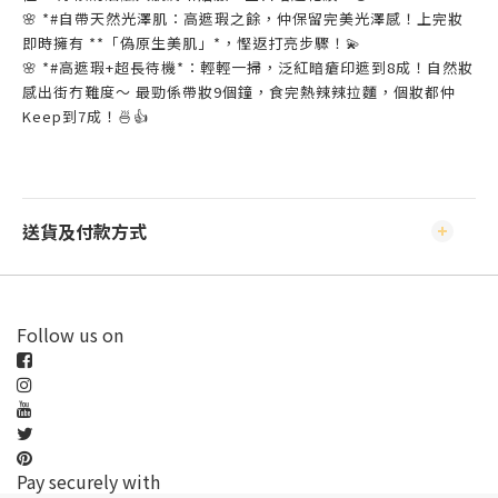
🌸 *#自帶天然光澤肌：高遮瑕之餘，仲保留完美光澤感！上完妝
即時擁有 **「偽原生美肌」*，慳返打亮步驟！💫
🌸 *#高遮瑕+超長待機*：輕輕一掃，泛紅暗瘡印遮到8成！自然妝
感出街冇難度～ 最勁係帶妝9個鐘，食完熱辣辣拉麵，個妝都仲
Keep到7成！🍜👍
送貨及付款方式
Follow us on
Pay securely with