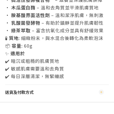
•
木瓜蛋白酶
– 溫和去角質並平滑肌膚質地
•
胺基酸界面活性劑
– 溫和潔淨肌膚，無刺激
•
乳酸菌發酵物
– 有助於鎮靜並提升肌膚韌性
•
綠茶萃取
– 富含抗氧化成分並具有舒緩效果
🧪
質地
: 細緻粉末，與水混合後轉化為柔軟泡沫
📦
容量
: 60g
✨
適用於
✔️ 暗沉或粗糙的肌膚質地
✔️ 敏感肌膚需要溫和去角質
✔️ 每日深層清潔，無緊繃感
送貨及付款方式