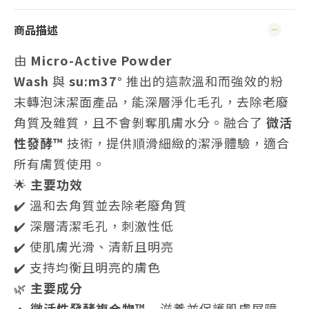
商品描述
由
Micro-Active Powder
Wash
與
su:m37°
推出的這款溫和而強效的粉
末轉泡沫潔面產品，能深層淨化毛孔，去除老廢
角質及雜質，且不會剝奪肌膚水分。融合了
微活
性發酵™
技術，提供順滑細緻的潔淨體驗，適合
所有膚質使用。
🌟
主要功效
✔️ 溫和去角質並去除老廢角質
✔️ 深層清潔毛孔，刺激性低
✔️ 使肌膚光滑、清新且明亮
✔️ 支持均衡且明亮的膚色
🌿
主要成分
•
微活性發酵複合物™
– 滋養並保護肌膚屏障