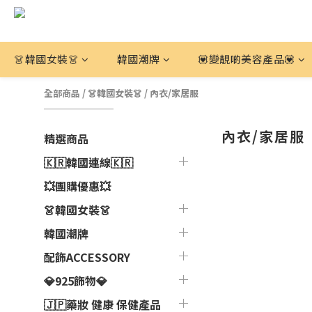
👗韓國女裝👗
韓國潮牌
💟變靚啲美容產品💟
全部商品
/
👗韓國女裝👗
/
內衣/家居服
內衣/家居服
精選商品
🇰🇷韓國連線🇰🇷
💥團購優惠💥
👗韓國女裝👗
韓國潮牌
配飾ACCESSORY
💎925飾物💎
🇯🇵藥妝 健康 保健產品